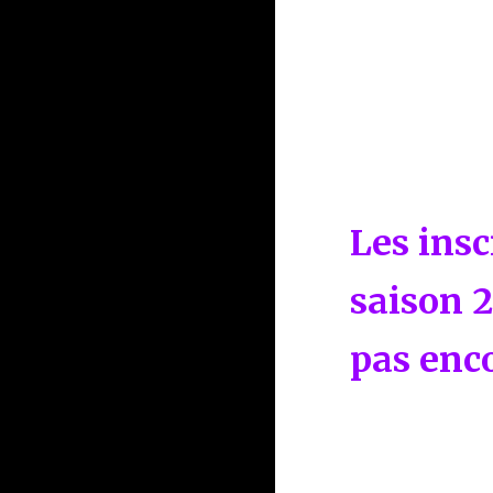
Les insc
saison 
pas enc