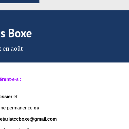
es Boxe
t en août
rent-e-s :
ossier
et :
’une permanence
ou
retariatccboxe@gmail.com