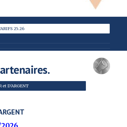
ARIFS 25.26
artenaires
.
 et D'ARGENT
 ARGENT
/202
6