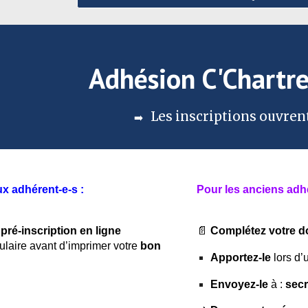
Adhésion C'Chartr
Les inscriptions ouvren
➡️
x adhérent-e-s :
Pour les anciens adhé
 pré-inscription en ligne
📄
Complétez votre d
ulaire avant d’imprimer votre
bon
Apportez-le
lors d
Envoyez-le
à :
sec