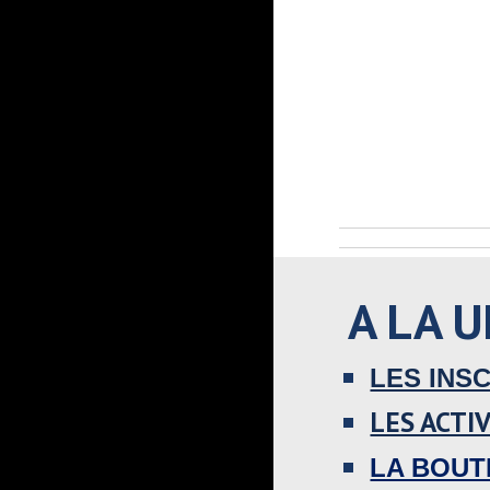
A LA U
LES INS
LES ACTI
LA BOUT